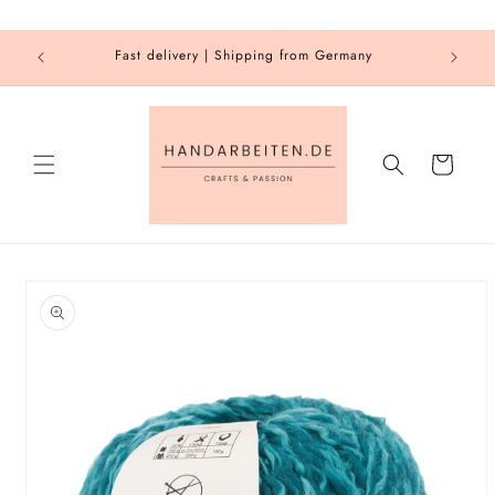
Skip to
content
SION
Fast delivery | Shipping from Germany
Cart
Skip to
product
information