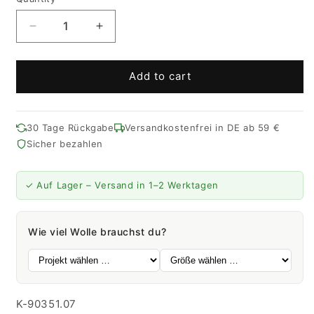
Quantity
Decrease
Increase
quantity
quantity
for
for
Wooly
Wooly
Add to cart
Shine
Shine
|
|
125M
125M
30 Tage Rückgabe
Versandkostenfrei in DE ab 59 €
-
-
Sicher bezahlen
50G
50G
|
|
07
07
✓ Auf Lager – Versand in 1–2 Werktagen
-
-
Petrol
Petrol
Wie viel Wolle brauchst du?
SKU:
K-90351.07