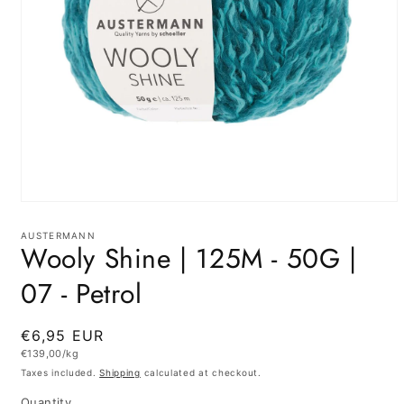
Open
media
1
AUSTERMANN
Wooly Shine | 125M - 50G |
in
modal
07 - Petrol
Regular
€6,95 EUR
Unit
€139,00/kg
price
price
Taxes included.
Shipping
calculated at checkout.
Quantity