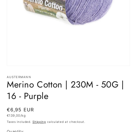
Open
media
1
AUSTERMANN
Merino Cotton | 230M - 50G |
in
modal
16 - Purple
Regular
€6,95 EUR
Unit
€139,00/kg
price
price
Taxes included.
Shipping
calculated at checkout.
Quantity