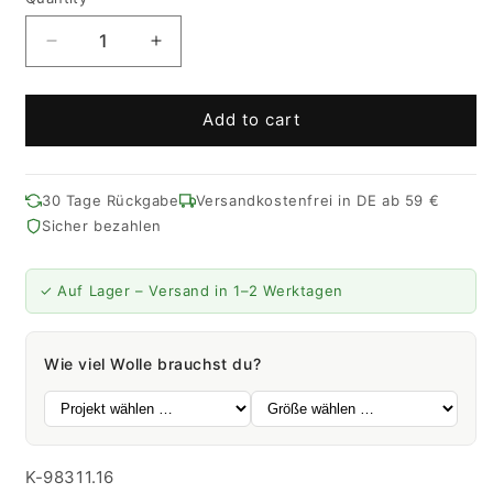
Quantity
Decrease
Increase
quantity
quantity
for
for
Merino
Merino
Add to cart
Cotton
Cotton
|
|
230M
230M
30 Tage Rückgabe
Versandkostenfrei in DE ab 59 €
-
-
Sicher bezahlen
50G
50G
|
|
16
16
✓ Auf Lager – Versand in 1–2 Werktagen
-
-
Purple
Purple
Wie viel Wolle brauchst du?
SKU:
K-98311.16