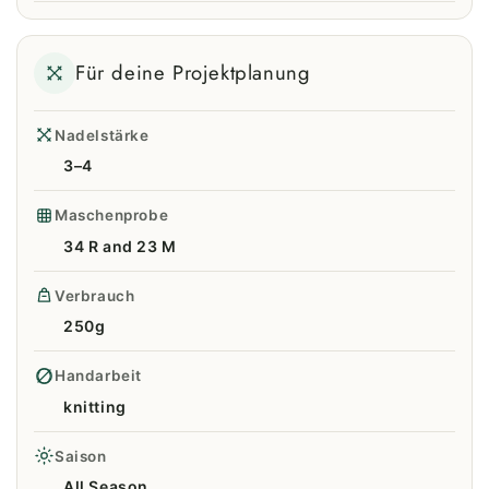
Für deine Projektplanung
Nadelstärke
3–4
Maschenprobe
34 R and 23 M
Verbrauch
250g
Handarbeit
knitting
Saison
All Season