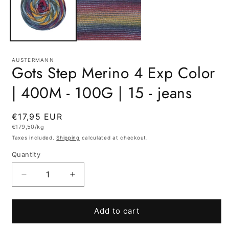
AUSTERMANN
Gots Step Merino 4 Exp Color
| 400M - 100G | 15 - jeans
Regular
€17,95 EUR
Unit
€179,50/kg
price
price
Taxes included.
Shipping
calculated at checkout.
Quantity
Quantity
Decrease
Increase
quantity
quantity
for
for
Gots
Gots
Add to cart
Step
Step