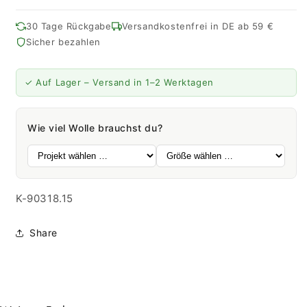
Merino
Merino
4
4
30 Tage Rückgabe
Versandkostenfrei in DE ab 59 €
Exp
Exp
Sicher bezahlen
Color
Color
|
|
400M
400M
✓ Auf Lager – Versand in 1–2 Werktagen
-
-
100G
100G
|
|
Wie viel Wolle brauchst du?
15
15
-
-
jeans
jeans
SKU:
K-90318.15
Share