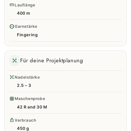
Lauflänge
400 m
Garnstärke
Fingering
Für deine Projektplanung
Nadelstärke
2.5 – 3
Maschenprobe
42 R and 30 M
Verbrauch
450 g