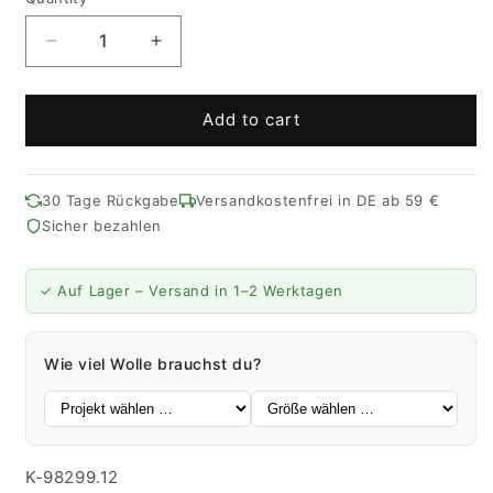
Quantity
Decrease
Increase
quantity
quantity
for
for
Gots
Gots
Add to cart
Organic
Organic
Cotton
Cotton
Uni
Uni
30 Tage Rückgabe
Versandkostenfrei in DE ab 59 €
|
|
Sicher bezahlen
180M
180M
-
-
50G
50G
✓ Auf Lager – Versand in 1–2 Werktagen
|
|
12
12
-
-
Wie viel Wolle brauchst du?
mimosa
mimosa
SKU:
K-98299.12