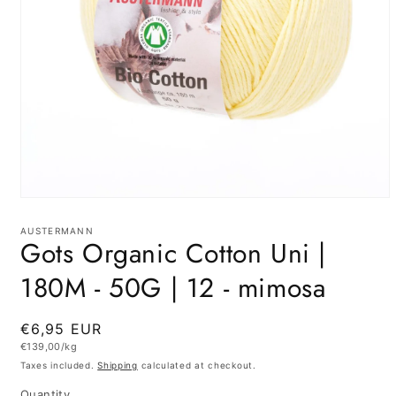
Open
media
1
AUSTERMANN
Gots Organic Cotton Uni |
in
modal
180M - 50G | 12 - mimosa
Regular
€6,95 EUR
Unit
€139,00/kg
price
price
Taxes included.
Shipping
calculated at checkout.
Quantity