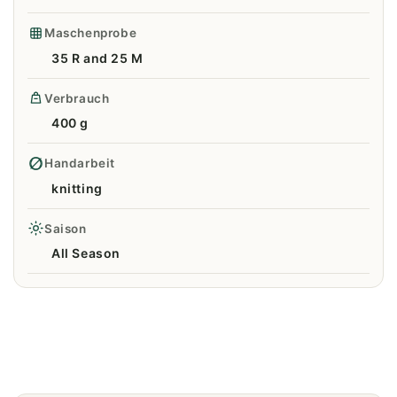
Maschenprobe
35 R and 25 M
Verbrauch
400 g
Handarbeit
knitting
Saison
All Season