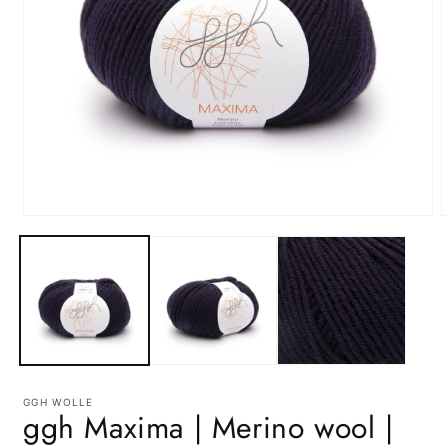
Open
media
m
1
2
in
i
modal
m
GGH WOLLE
ggh Maxima | Merino wool |