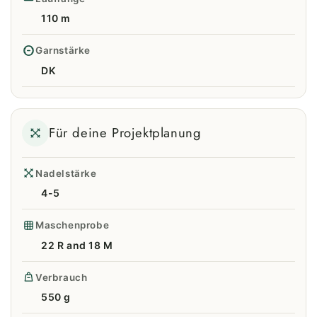
110 m
Garnstärke
DK
Für deine Projektplanung
Nadelstärke
4-5
Maschenprobe
22 R and 18 M
Verbrauch
550 g