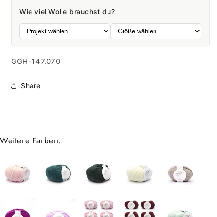
Dark
Dark
Wie viel Wolle brauchst du?
purple
purple
SKU:
GGH-147.070
Share
Weitere Farben: