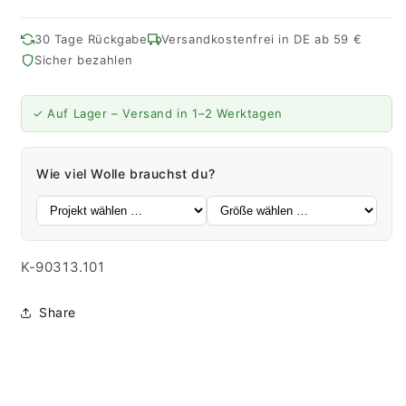
|
|
120M
120M
30 Tage Rückgabe
Versandkostenfrei in DE ab 59 €
-
-
Sicher bezahlen
50G
50G
|
|
101
101
✓ Auf Lager – Versand in 1–2 Werktagen
-
-
Anemone
Anemone
Wie viel Wolle brauchst du?
SKU:
K-90313.101
Share