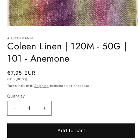
Open
media
1
AUSTERMANN
Coleen Linen | 120M - 50G |
in
modal
101 - Anemone
Regular
€7,95 EUR
Unit
€159,00/kg
price
price
Taxes included.
Shipping
calculated at checkout.
Quantity
Quantity
Decrease
Increase
quantity
quantity
for
for
Coleen
Coleen
Add to cart
Linen
Linen